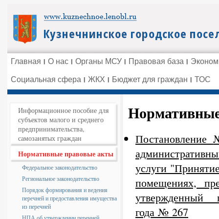
Главная
О нас
Органы МСУ
Правовая база
Эконом
Социальная сфера
ЖКХ
Бюджет для граждан
ТОС
Нормативные
Информационное пособие для
субъектов малого и среднего
предпринимательства,
Постановление
самозанятых граждан
административн
Нормативные правовые акты
услуги "Приняти
Федеральное законодательство
Региональное законодательство
помещениях, пр
Порядок формирования и ведения
утвержденный 
перечней и предоставления имущества
из перечней
года
№
267
НПА об утверждении перечней