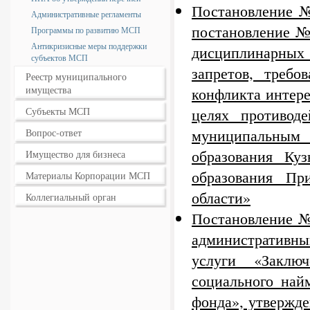
Постановление №
Административные регламенты
постановление №
Программы по развитию МСП
Антикризисные меры поддержки
дисциплинарны
субъектов МСП
запретов, треб
Реестр муниципального
имущества
конфликта интере
целях противод
Субъекты МСП
муниципальны
Вопрос-ответ
образования Куз
Имущество для бизнеса
образования Пр
Материалы Корпорации МСП
области»
Коллегиальный орган
Постановление №
административн
услуги «Заключ
социального на
фонда», утвержд