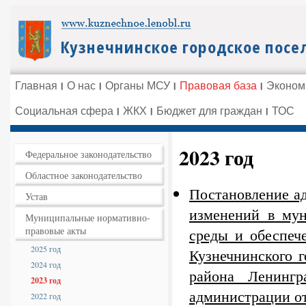
Главная
О нас
Органы МСУ
Правовая база
Эконом
Социальная сфера
ЖКХ
Бюджет для граждан
ТОС
2023 год
Федеральное законодательство
Областное законодательство
Постановление а
Устав
изменений в му
Муниципальные нормативно-
правовые акты
среды и обеспеч
2025 год
Кузнечнинского 
2024 год
района Ленингр
2023 год
администрации от
2022 год