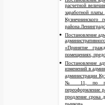
расчетной величин
заработной платы
Кузнечнинского 
района Ленинградс
Постановление ад
административног
«Принятие граж
помещениях, предо
Постановление а
изменений в адми
администрации Куз
№ 11, по пред
переоформление р
продление срока 
рынков»