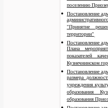
поселению Приозер
Постановление ад
административног
"Принятие реше
территории"
.
Постановление ад
Плана мероприя
показателей ка
Кузнечнинском гор
Постановление ад
размера должност
учреждения культ
образования Куз
образования Приоз
Постановление адм