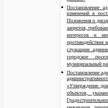
Постановление а
изменений в пос
Положения о дисц
запретов, требова
интересов и неи
противодействия 
служащим админи
городское посе
муниципальный ра
Постановление ад
административног
«Утверждение док
объектов, указ
Градостроительно