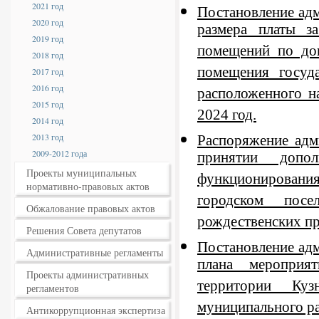
2021 год
Постановление адм
2020 год
размера платы з
2019 год
помещений по до
2018 год
помещения госуд
2017 год
2016 год
расположенного н
2015 год
2024 год.
2014 год
2013 год
Распоряжение адм
2009-2012 года
принятии допо
Проекты муниципальных
функционирования
нормативно-правовых актов
городском пос
Обжалование правовых актов
рождественских пра
Решения Совета депутатов
Постановление ад
Административные регламенты
плана мероприя
Проекты административных
территории Куз
регламентов
муниципального ра
Антикоррупционная экспертиза