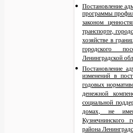
Постановление ад
программы профил
законом ценност
транспорте, город
хозяйстве в грани
городского по
Ленинградской обла
Постановление а
изменений в пос
годовых нормативо
денежной компен
социальной подде
домах, не име
Кузнечнинского 
района Ленинградс