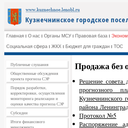
Главная
О нас
Органы МСУ
Правовая база
Эконом
Социальная сфера
ЖКХ
Бюджет для граждан
ТОС
Продажа без 
Публичные слушания
Общественные обсуждения
проекта прогноза СЭР
Решение совета 
Порядок разработки,
прогнозного п
корректировки, осуществления
Кузнечнинского 
мониторинга реализации и
оценки качества прогноза СЭР
района Ленинград
Субсидии
Протокол №5
Итоги финансового
Распоряжение а
менеджмента