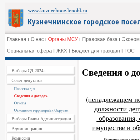
Главная
О нас
Органы МСУ
Правовая база
Эконом
Социальная сфера
ЖКХ
Бюджет для граждан
ТОС
Сведения о до
Выборы СД 2024г.
Совет депутатов
Повестка дня
Сведения о доходах.
(ненадлежащем и
Отчёты
должности деп
Отношение территорий к Округам
образования, 
Выборы Главы Администрации
имуществе и об
Администрация
Комиссии
Кузнечнинское горо